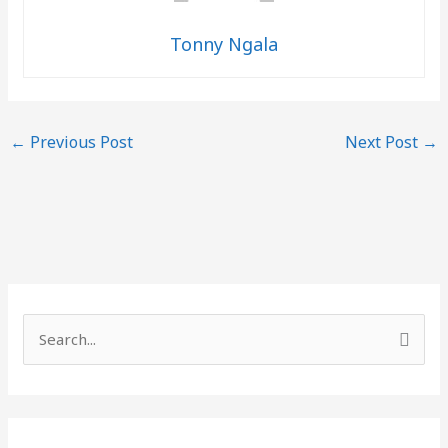
Tonny Ngala
←
Previous Post
Next Post
→
S
e
a
r