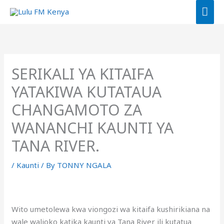
Skip
MAI
to
ME
content
SERIKALI YA KITAIFA
YATAKIWA KUTATAUA
CHANGAMOTO ZA
WANANCHI KAUNTI YA
TANA RIVER.
/
Kaunti
/ By
TONNY NGALA
Wito umetolewa kwa viongozi wa kitaifa kushirikiana na
wale walioko katika kaunti ya Tana River ili kutatua