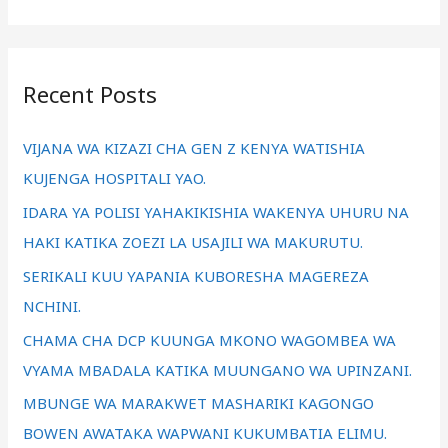
e
a
r
Recent Posts
c
h
VIJANA WA KIZAZI CHA GEN Z KENYA WATISHIA
f
KUJENGA HOSPITALI YAO.
o
IDARA YA POLISI YAHAKIKISHIA WAKENYA UHURU NA
r
HAKI KATIKA ZOEZI LA USAJILI WA MAKURUTU.
:
SERIKALI KUU YAPANIA KUBORESHA MAGEREZA
NCHINI.
CHAMA CHA DCP KUUNGA MKONO WAGOMBEA WA
VYAMA MBADALA KATIKA MUUNGANO WA UPINZANI.
MBUNGE WA MARAKWET MASHARIKI KAGONGO
BOWEN AWATAKA WAPWANI KUKUMBATIA ELIMU.