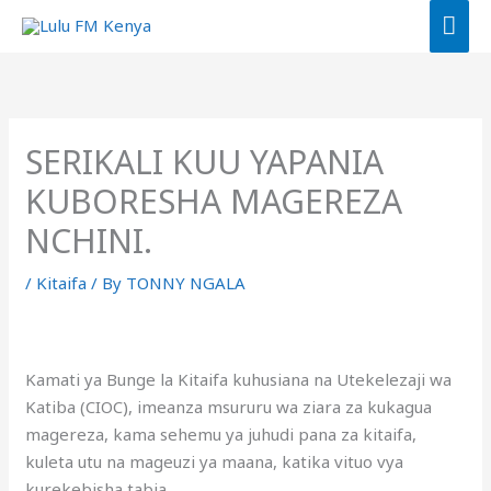
Skip
MAI
to
ME
content
SERIKALI KUU YAPANIA
KUBORESHA MAGEREZA
NCHINI.
/
Kitaifa
/ By
TONNY NGALA
Kamati ya Bunge la Kitaifa kuhusiana na Utekelezaji wa
Katiba (CIOC), imeanza msururu wa ziara za kukagua
magereza, kama sehemu ya juhudi pana za kitaifa,
kuleta utu na mageuzi ya maana, katika vituo vya
kurekebisha tabia.