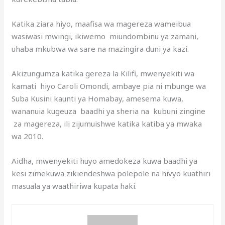
Katika ziara hiyo, maafisa wa magereza wameibua
wasiwasi mwingi, ikiwemo miundombinu ya zamani,
uhaba mkubwa wa sare na mazingira duni ya kazi.
Akizungumza katika gereza la Kilifi, mwenyekiti wa
kamati hiyo Caroli Omondi, ambaye pia ni mbunge wa
Suba Kusini kaunti ya Homabay, amesema kuwa,
wananuia kugeuza baadhi ya sheria na kubuni zingine
za magereza, ili zijumuishwe katika katiba ya mwaka
wa 2010.
Aidha, mwenyekiti huyo amedokeza kuwa baadhi ya
kesi zimekuwa zikiendeshwa polepole na hivyo kuathiri
masuala ya waathiriwa kupata haki.