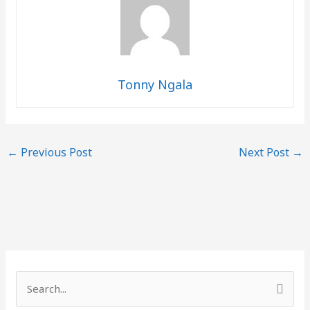
Tonny Ngala
←
Previous Post
Next Post
→
S