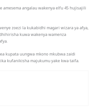
ye amesema angalau wakenya elfu 45 hujisajili
wenye zoezi la kukabidhi magari wizara ya afya,
adhihirisha kuwa wakenya wamenza
fya.
ezea kupata uungwa mkono mkubwa zaidi
ika kufanikisha majukumu yake kwa taifa.