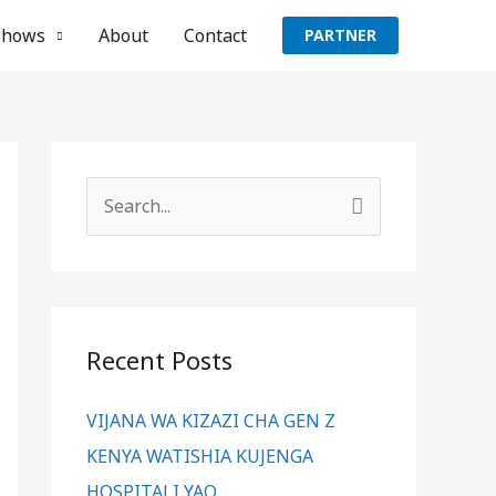
Shows
About
Contact
PARTNER
S
e
a
r
c
Recent Posts
h
VIJANA WA KIZAZI CHA GEN Z
f
KENYA WATISHIA KUJENGA
o
HOSPITALI YAO.
r