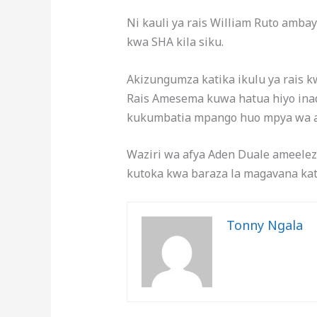
Ni kauli ya rais William Ruto amba
kwa SHA kila siku.
Akizungumza katika ikulu ya rais k
Rais Amesema kuwa hatua hiyo in
kukumbatia mpango huo mpya wa a
Waziri wa afya Aden Duale ameel
kutoka kwa baraza la magavana kat
Tonny Ngala