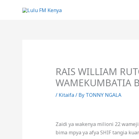
Skip
to
content
RAIS WILLIAM RU
WAMEKUMBATIA BI
/
Kitaifa
/ By
TONNY NGALA
Zaidi ya wakenya milioni 22 wamej
bima mpya ya afya SHIF tangia ku