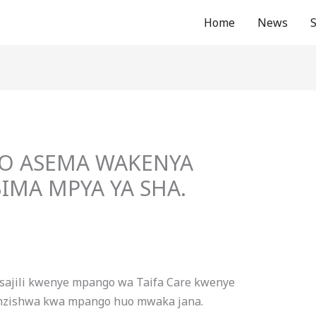
Home
News
TO ASEMA WAKENYA
MA MPYA YA SHA.
isajili kwenye mpango wa Taifa Care kwenye
anzishwa kwa mpango huo mwaka jana.